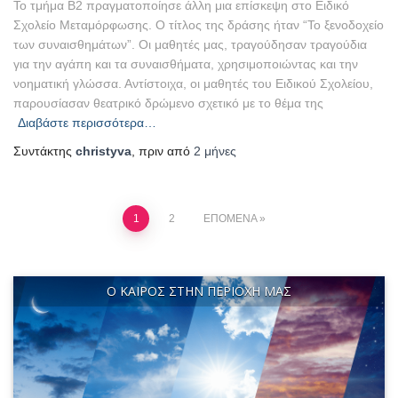
Το τμήμα Β2 πραγματοποίησε άλλη μια επίσκεψη στο Ειδικό
Σχολείο Μεταμόρφωσης. Ο τίτλος της δράσης ήταν “Το ξενοδοχείο
των συναισθημάτων”. Οι μαθητές μας, τραγούδησαν τραγούδια
για την αγάπη και τα συναισθήματα, χρησιμοποιώντας και την
νοηματική γλώσσα. Αντίστοιχα, οι μαθητές του Ειδικού Σχολείου,
παρουσίασαν θεατρικό δρώμενο σχετικό με το θέμα της
Διαβάστε περισσότερα…
Συντάκτης
christyva
, πριν από
2 μήνες
Σελιδοποίηση
1
2
ΕΠΌΜΕΝΑ
άρθρων
Ο ΚΑΙΡΌΣ ΣΤΗΝ ΠΕΡΙΟΧΉ ΜΑΣ