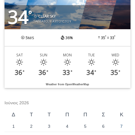
34
°
CLEAR SKY
ΣΆΒΒΑΤΟ, 8 ΑΥΓΟΎΣΤΟΥ
°
°
5
36%
35
33
M/S
SAT
SUN
MON
TUE
WED
36
36
33
34
35
°
°
°
°
°
Weather from OpenWeatherMap
Ιούνιος 2026
Δ
Τ
Τ
Π
Π
Σ
Κ
1
2
3
4
5
6
7