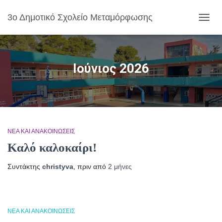
3ο Δημοτικό Σχολείο Μεταμόρφωσης
ΕΝΑΛ
ΠΛΟΉ
Ιούνιος 2026
ΝΈΑ ΚΑΙ ΑΝΑΚΟΙΝΏΣΕΙΣ
Καλό καλοκαίρι!
Συντάκτης
christyva
, πριν από
2 μήνες
ΝΈΑ ΚΑΙ ΑΝΑΚΟΙΝΏΣΕΙΣ