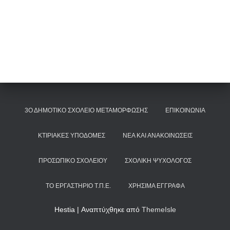
3Ο ΔΗΜΟΤΙΚΌ ΣΧΟΛΕΊΟ ΜΕΤΑΜΌΡΦΩΣΗΣ
ΕΠΙΚΟΙΝΩΝΊΑ
ΚΤΙΡΙΑΚΈΣ ΥΠΟΔΟΜΈΣ
ΝΈΑ ΚΑΙ ΑΝΑΚΟΙΝΏΣΕΙΣ
ΠΡΟΣΩΠΙΚΌ ΣΧΟΛΕΊΟΥ
ΣΧΟΛΙΚΉ ΨΥΧΟΛΌΓΟΣ
ΤΟ ΕΡΓΑΣΤΉΡΙΟ Τ.Π.Ε.
ΧΡΉΣΙΜΑ ΈΓΓΡΑΦΑ
Hestia | Αναπτύχθηκε από
ThemeIsle