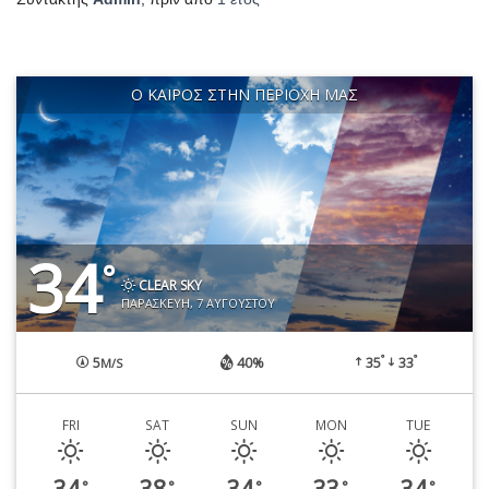
Ο ΚΑΙΡΌΣ ΣΤΗΝ ΠΕΡΙΟΧΉ ΜΑΣ
34
°
CLEAR SKY
ΠΑΡΑΣΚΕΥΉ, 7 ΑΥΓΟΎΣΤΟΥ
°
°
5
40%
35
33
M/S
FRI
SAT
SUN
MON
TUE
34
38
34
33
34
°
°
°
°
°