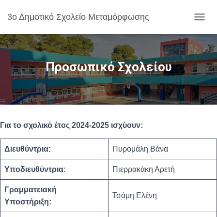
3ο Δημοτικό Σχολείο Μεταμόρφωσης
Ε
Ν
Α
Λ
Λ
Προσωπικό Σχολείου
Α
Γ
Ή
Π
Λ
Ο
Για το σχολικό έτος 2024-2025 ισχύουν:
Ή
Γ
Η
Διευθύντρια:
Πυρομάλη Βάνα
Σ
Η
Υποδιευθύντρια
:
Πιερρακάκη Αρετή
Σ
Γραμματειακή
Τσάμη Ελένη
Υποστήριξη: