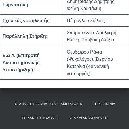
Δημητριάδης Δημήτρης,
Γυμναστική:
Φείδη Χρυσάνθη
Σχολικός νοσηλευτής:
Πέτρογλου Στέλιος
Σπύρου Άννα, Δουλγέρη
Παράλληλη Στήριξη:
Ελένη, Ρουβάκη Αλέξια
Θεοδώρου Ράνια
Ε.Δ.Υ. (Επιτροπή
(Ψυχολόγος), Στεργίου
Διεπιστημονικής
Κατερίνα (Κοινωνική
Υποστήριξης):
λειτουργός)
3Ο ΔΗΜΟΤΙΚΌ ΣΧΟΛΕΊΟ ΜΕΤΑΜΌΡΦΩΣΗΣ
ΕΠΙΚΟΙΝΩΝΊΑ
ΚΤΙΡΙΑΚΈΣ ΥΠΟΔΟΜΈΣ
ΝΈΑ ΚΑΙ ΑΝΑΚΟΙΝΏΣΕΙΣ