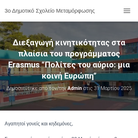
3ο Δημοτικό Σχολείο Μεταμόρφωσης
Ε
Ν
Α
Λ
Λ
Διεξαγωγή κινητικότητας στα
Α
Γ
πλαίσια του προγράμματος
Ή
Erasmus “Πολίτες του αύριο: μια
Π
Λ
κοινή Ευρώπη”
Ο
Ή
Γ
Δημοσιεύτηκε από τον/την
Admin
στις
31 Μαρτίου 2025
Η
Σ
Η
Σ
Αγαπητοί γονείς και κηδεμόνες,