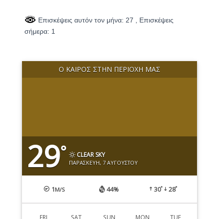
Επισκέψεις αυτόν τον μήνα: 27
, Επισκέψεις
σήμερα: 1
Ο ΚΑΙΡΌΣ ΣΤΗΝ ΠΕΡΙΟΧΉ ΜΑΣ
29
°
CLEAR SKY
ΠΑΡΑΣΚΕΥΉ, 7 ΑΥΓΟΎΣΤΟΥ
°
°
1
44%
30
28
M/S
FRI
SAT
SUN
MON
TUE