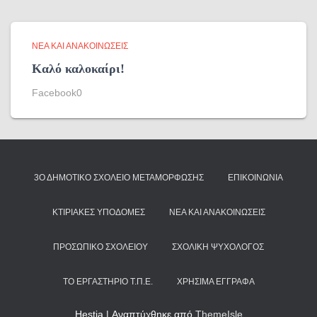
ΝΈΑ ΚΑΙ ΑΝΑΚΟΙΝΏΣΕΙΣ
Καλό καλοκαίρι!
Facebook0
3Ο ΔΗΜΟΤΙΚΌ ΣΧΟΛΕΊΟ ΜΕΤΑΜΌΡΦΩΣΗΣ
ΕΠΙΚΟΙΝΩΝΊΑ
ΚΤΙΡΙΑΚΈΣ ΥΠΟΔΟΜΈΣ
ΝΈΑ ΚΑΙ ΑΝΑΚΟΙΝΏΣΕΙΣ
ΠΡΟΣΩΠΙΚΌ ΣΧΟΛΕΊΟΥ
ΣΧΟΛΙΚΉ ΨΥΧΟΛΌΓΟΣ
ΤΟ ΕΡΓΑΣΤΉΡΙΟ Τ.Π.Ε.
ΧΡΉΣΙΜΑ ΈΓΓΡΑΦΑ
Hestia | Αναπτύχθηκε από
ThemeIsle