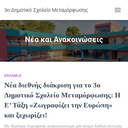
3ο Δημοτικό Σχολείο Μεταμόρφωσης
ΕΝΑΛ
ΠΛΟΉ
Νέα και Ανακοινώσεις
ERASMUS
Νέα διεθνής διάκριση για το 3ο
Δημοτικό Σχολείο Μεταμόρφωσης: Η
Ε’ Τάξη «Ζωγραφίζει την Ευρώπη»
και ξεχωρίζει!
Με ιδιαίτερη περηφάνια ανακοινώνουμε μια ακόμη διεθνή επιτυχία