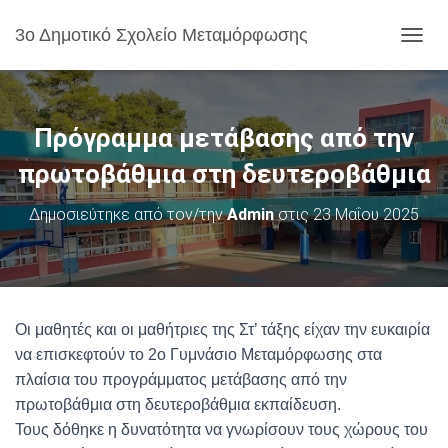
3ο Δημοτικό Σχολείο Μεταμόρφωσης
Ε
Ν
Α
Λ
Λ
Πρόγραμμα μετάβασης από την
Α
Γ
πρωτοβάθμια στη δευτεροβάθμια
Ή
Π
Δημοσιεύτηκε από τον/την
Admin
στις
23 Μαΐου 2025
Λ
Ο
Ή
Γ
Η
Σ
Οι μαθητές και οι μαθήτριες της Στ’ τάξης είχαν την ευκαιρία
Η
να επισκεφτούν το 2ο Γυμνάσιο Μεταμόρφωσης στα
Σ
πλαίσια του προγράμματος μετάβασης από την
πρωτοβάθμια στη δευτεροβάθμια εκπαίδευση.
Τους δόθηκε η δυνατότητα να γνωρίσουν τους χώρους του