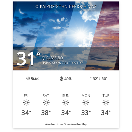
Ο ΚΑΙΡΌΣ ΣΤΗΝ ΠΕΡΙΟΧΉ ΜΑΣ
31
°
CLEAR SKY
ΠΑΡΑΣΚΕΥΉ, 7 ΑΥΓΟΎΣΤΟΥ
°
°
5
40%
32
30
M/S
FRI
SAT
SUN
MON
TUE
34
38
34
33
34
°
°
°
°
°
Weather from OpenWeatherMap