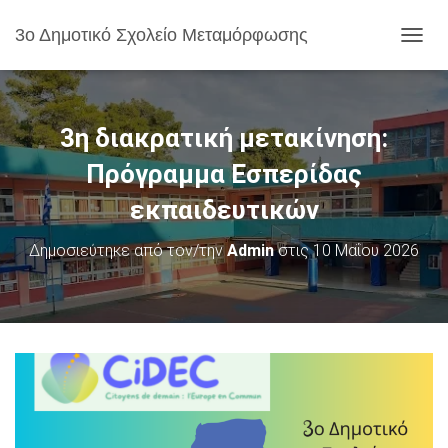
3ο Δημοτικό Σχολείο Μεταμόρφωσης
Ε
Ν
Α
Λ
Λ
3η διακρατική μετακίνηση:
Α
Γ
Πρόγραμμα Εσπερίδας
Ή
εκπαιδευτικών
Π
Λ
Ο
Δημοσιεύτηκε από τον/την
Admin
στις
10 Μαΐου 2026
Ή
Γ
Η
Σ
Η
Σ