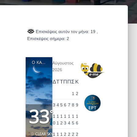
Επισκέψεις αυτόν τον μήνα: 19
,
Επισκέψεις σήμερα: 2
Ο ΚΑΙΡΌΣ ΣΤΗΝ ΠΕΡΙΟΧΉ ΜΑΣ
Αύγουστος
2026
Δ
Τ
Τ
Π
Π
Σ
Κ
1
2
3
4
5
6
7
8
9
33
°
1
1
1
1
1
1
1
0
1
2
3
4
5
6
CLEAR SKY
1
1
1
2
2
2
2