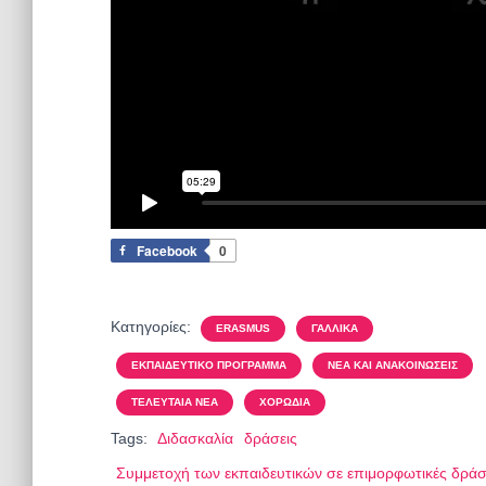
Facebook
0
Κατηγορίες:
ERASMUS
ΓΑΛΛΙΚΆ
ΕΚΠΑΙΔΕΥΤΙΚΌ ΠΡΌΓΡΑΜΜΑ
ΝΈΑ ΚΑΙ ΑΝΑΚΟΙΝΏΣΕΙΣ
ΤΕΛΕΥΤΑΊΑ ΝΈΑ
ΧΟΡΩΔΊΑ
Tags:
Διδασκαλία
δράσεις
Συμμετοχή των εκπαιδευτικών σε επιμορφωτικές δρά