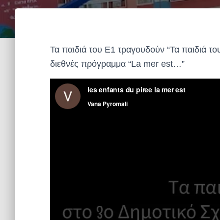
Τα παιδιά του Ε1 τραγουδούν “Τα παιδιά του
διεθνές πρόγραμμα “La mer est…”