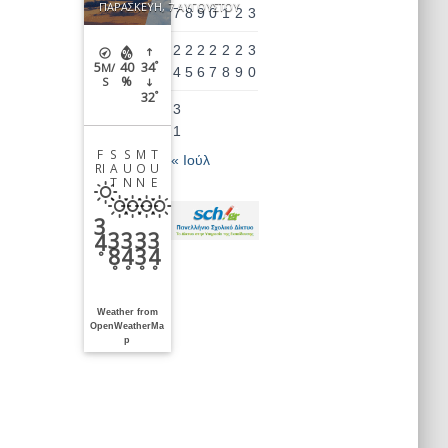
ΠΑΡΑΣΚΕΥΉ, 7 ΑΥΓΟΎΣΤΟΥ
7
8
9
0
1
2
3
2
2
2
2
2
2
3
°
5
40
34
M/
4
5
6
7
8
9
0
%
S
°
32
3
1
F
S
S
M
T
« Ιούλ
RI
A
U
O
U
T
N
N
E
3
3
3
3
3
4
8
4
3
4
°
°
°
°
°
Weather from
OpenWeatherMa
p