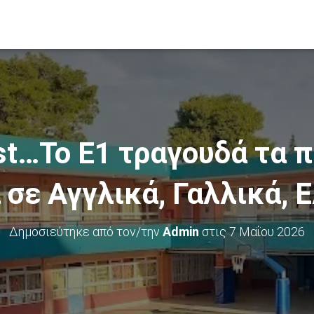
st…Το Ε1 τραγουδά τα π
 σε Αγγλικά, Γαλλικά, 
Δημοσιεύτηκε από τον/την
Admin
στις
7 Μαΐου 2026