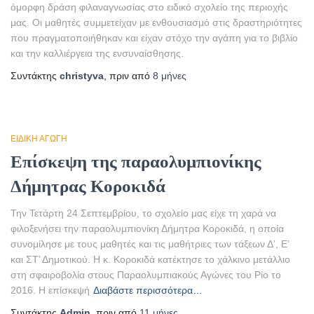
όμορφη δράση φιλαναγνωσίας στο ειδικό σχολείο της περιοχής
μας. Οι μαθητές συμμετείχαν με ενθουσιασμό στις δραστηριότητες
που πραγματοποιήθηκαν και είχαν στόχο την αγάπη για το βιβλίο
και την καλλιέργεια της ενσυναίσθησης.
Συντάκτης
christyva
, πριν από
8 μήνες
ΕΙΔΙΚΉ ΑΓΩΓΉ
Επίσκεψη της παραολυμπιονίκης
Δήμητρας Κοροκιδά
Την Τετάρτη 24 Σεπτεμβρίου, το σχολείο μας είχε τη χαρά να
φιλοξενήσει την παραολυμπιονίκη Δήμητρα Κοροκιδά, η οποία
συνομίλησε με τους μαθητές και τις μαθήτριες των τάξεων Δ’, Ε’
και ΣΤ’ Δημοτικού. Η κ. Κοροκιδά κατέκτησε το χάλκινο μετάλλιο
στη σφαιροβολία στους Παραολυμπιακούς Αγώνες του Ρίο το
2016. Η επίσκεψή
Διαβάστε περισσότερα…
Συντάκτης
Admin
, πριν από
11 μήνες