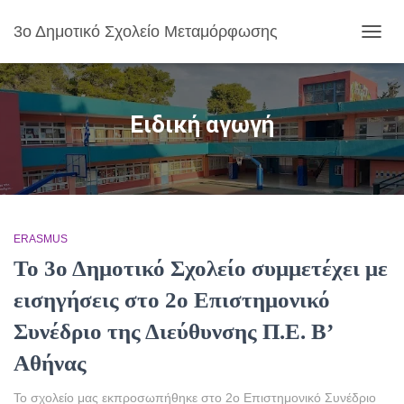
3ο Δημοτικό Σχολείο Μεταμόρφωσης
ΕΝΑΛ
ΠΛΟΉ
Ειδική αγωγή
ERASMUS
Το 3ο Δημοτικό Σχολείο συμμετέχει με
εισηγήσεις στο 2ο Επιστημονικό
Συνέδριο της Διεύθυνσης Π.Ε. Β’
Αθήνας
Το σχολείο μας εκπροσωπήθηκε στο 2ο Επιστημονικό Συνέδριο