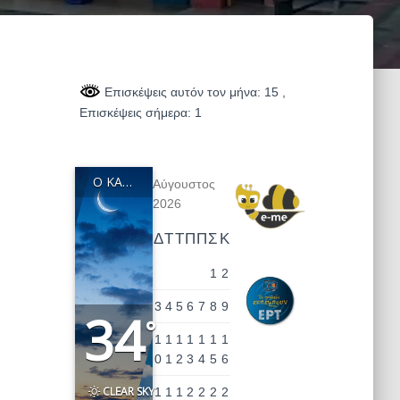
Επισκέψεις αυτόν τον μήνα: 15
,
Επισκέψεις σήμερα: 1
Ο ΚΑΙΡΌΣ ΣΤΗΝ ΠΕΡΙΟΧΉ ΜΑΣ
Αύγουστος
2026
Δ
Τ
Τ
Π
Π
Σ
Κ
1
2
3
4
5
6
7
8
9
34
°
1
1
1
1
1
1
1
0
1
2
3
4
5
6
CLEAR SKY
1
1
1
2
2
2
2