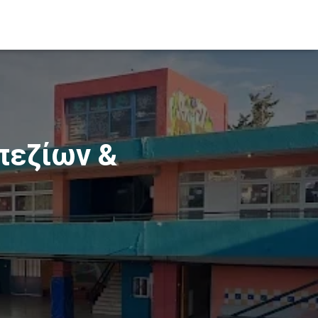
πεζίων &