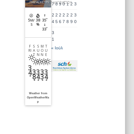
ΠΑΡΑΣΚΕΥΉ, 7 ΑΥΓΟΎΣΤΟΥ
7
8
9
0
1
2
3
2
2
2
2
2
2
3
°
5
38
35
M/
4
5
6
7
8
9
0
%
S
°
33
3
1
F
S
S
M
T
« Ιούλ
RI
A
U
O
U
T
N
N
E
3
3
3
3
3
4
8
4
3
4
°
°
°
°
°
Weather from
OpenWeatherMa
p