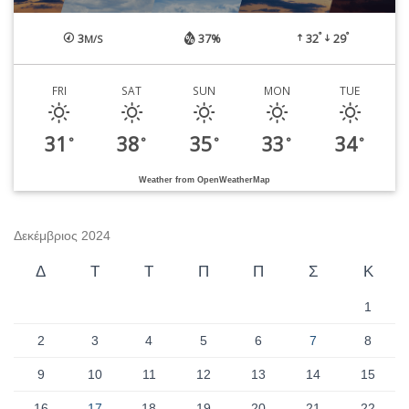
°
°
3
37%
32
29
M/S
FRI
SAT
SUN
MON
TUE
31
38
35
33
34
°
°
°
°
°
Weather from OpenWeatherMap
Δεκέμβριος 2024
Δ
Τ
Τ
Π
Π
Σ
Κ
1
2
3
4
5
6
7
8
9
10
11
12
13
14
15
16
17
18
19
20
21
22