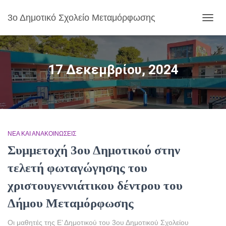
3ο Δημοτικό Σχολείο Μεταμόρφωσης
ΕΝΑΛ
ΠΛΟΉ
17 Δεκεμβρίου, 2024
ΝΈΑ ΚΑΙ ΑΝΑΚΟΙΝΏΣΕΙΣ
Συμμετοχή 3ου Δημοτικού στην
τελετή φωταγώγησης του
χριστουγεννιάτικου δέντρου του
Δήμου Μεταμόρφωσης
Οι μαθητές της Ε’ Δημοτικού του 3ου Δημοτικού Σχολείου