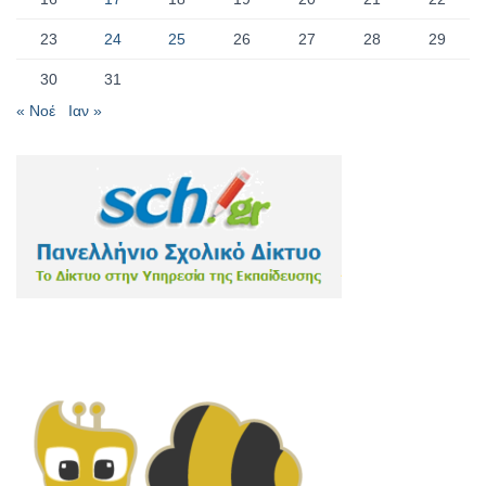
23
24
25
26
27
28
29
30
31
« Νοέ
Ιαν »