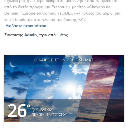
σχολείο μας η δεύτερη διακρατική μετακίνηση που προβλέπεται
από το διετές πρόγραμμα Erasmus + με τίτλο «Citoyens de
Demain: l’Europe en Commun (CiDEC)»/«Πολίτες του αύριο: μια
κοινή Ευρώπη» στο πλαίσιο της δράσης ΚΑ2
Διαβάστε περισσότερα…
Συντάκτης
Admin
, πριν από
1 έτος
Ο ΚΑΙΡΌΣ ΣΤΗΝ ΠΕΡΙΟΧΉ ΜΑΣ
26
°
CLEAR SKY
ΠΈΜΠΤΗ, 6 ΑΥΓΟΎΣΤΟΥ