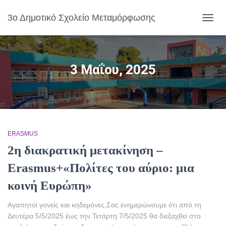
3ο Δημοτικό Σχολείο Μεταμόρφωσης
ΕΝΑΛ
ΠΛΟΉ
3 Μαΐου, 2025
ERASMUS
2η διακρατική μετακίνηση –
Erasmus+«Πολίτες του αύριο: μια
κοινή Ευρώπη»
Αγαπητοί γονείς και κηδεμόνες,Σας ενημερώνουμε ότι από τη
Δευτέρα 5/5/2025 έως την Τετάρτη 7/5/2025 θα διεξαχθεί στο