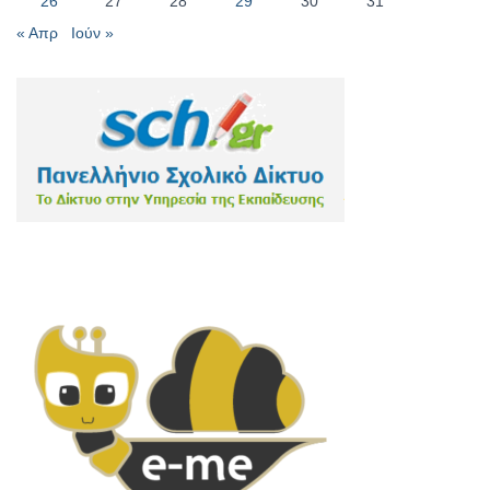
26
27
28
29
30
31
« Απρ
Ιούν »