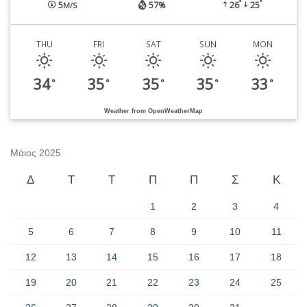
°
°
5
57%
26
25
M/S
THU
FRI
SAT
SUN
MON
34
35
35
35
33
°
°
°
°
°
Weather from OpenWeatherMap
Μάιος 2025
Δ
Τ
Τ
Π
Π
Σ
Κ
1
2
3
4
5
6
7
8
9
10
11
12
13
14
15
16
17
18
19
20
21
22
23
24
25