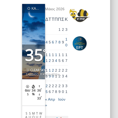
Ο ΚΑΙΡΌΣ ΣΤΗΝ ΠΕΡΙΟΧΉ ΜΑΣ
Μάιος 2026
Δ
Τ
Τ
Π
Π
Σ
Κ
1
2
3
1
4
5
6
7
8
9
0
35
°
1
1
1
1
1
1
1
1
2
3
4
5
6
7
CLEAR SKY
1
1
2
2
2
2
2
ΣΆΒΒΑΤΟ, 8 ΑΥΓΟΎΣΤΟΥ
8
9
0
1
2
3
4
2
2
2
2
2
3
3
°
6
34
36
M/
5
6
7
8
9
0
1
%
S
°
33
« Απρ
Ιούν
»
S
S
M
T
W
A
U
O
U
E