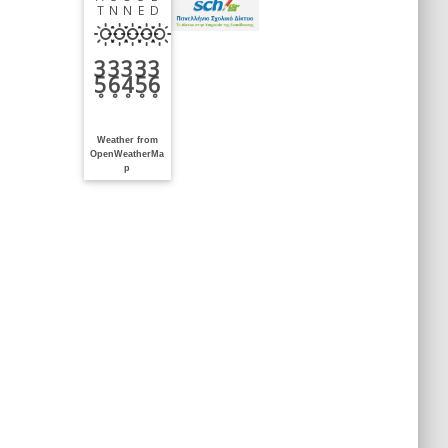
T
N
N
E
D
3
3
3
3
3
5
6
4
5
6
°
°
°
°
°
Weather from
OpenWeatherMa
p