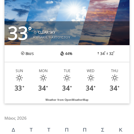
33
°
CLEAR SKY
ΚΥΡΙΑΚΉ, 9 ΑΥΓΟΎΣΤΟΥ
°
°
8
44%
34
32
M/S
SUN
MON
TUE
WED
THU
33
34
34
34
34
°
°
°
°
°
Weather from OpenWeatherMap
Μάιος 2026
Δ
Τ
Τ
Π
Π
Σ
Κ